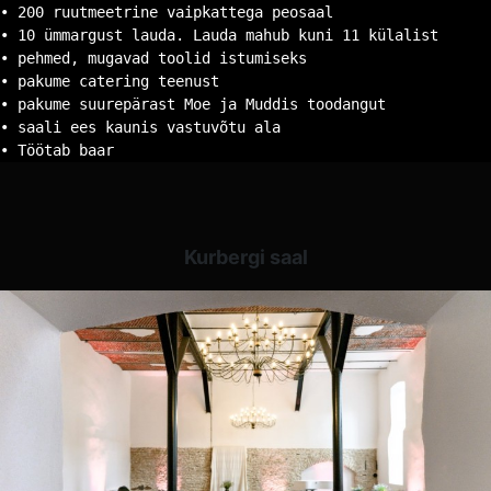
• 200 ruutmeetrine vaipkattega peosaal
• 10 ümmargust lauda. Lauda mahub kuni 11 külalist
• pehmed, mugavad toolid istumiseks
• pakume catering teenust
• pakume suurepärast Moe ja Muddis toodangut
• saali ees kaunis vastuvõtu ala
• Töötab baar
Kurbergi saal