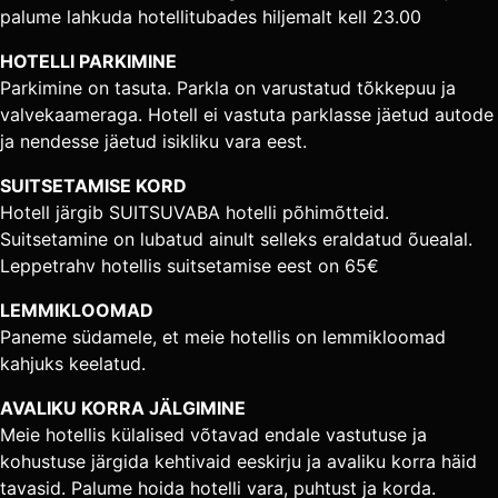
palume lahkuda hotellitubades hiljemalt kell 23.00
HOTELLI PARKIMINE
Parkimine on tasuta. Parkla on varustatud tõkkepuu ja
valvekaameraga. Hotell ei vastuta parklasse jäetud autode
ja nendesse jäetud isikliku vara eest.
SUITSETAMISE KORD
Hotell järgib SUITSUVABA hotelli põhimõtteid.
Suitsetamine on lubatud ainult selleks eraldatud õuealal.
Leppetrahv hotellis suitsetamise eest on 65€
LEMMIKLOOMAD
Paneme südamele, et meie hotellis on lemmikloomad
kahjuks keelatud.
AVALIKU KORRA JÄLGIMINE
Meie hotellis külalised võtavad endale vastutuse ja
kohustuse järgida kehtivaid eeskirju ja avaliku korra häid
tavasid. Palume hoida hotelli vara, puhtust ja korda.