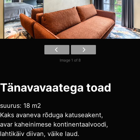
Image 1 of 8
Tänavavaatega toad
suurus: 18 m2
Kaks avaneva rõduga katuseakent,
avar kaheinimese kontinentaalvoodi,
lahtikäiv diivan, väike laud.