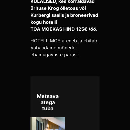
KÜLALISED, kes korraldavad
ürituse Krog õlletoas või
Kurbergi saalis ja broneerivad
kogu hotelli
TOA MOEKAS HIND 125€ /öö.
HOTELL MOE areneb ja ehitab.
Vabandame mõnede
ebamugavuste pärast.
Metsava
atega
tuba