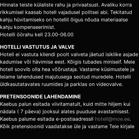
Hinnata teiste külaliste rahu ja privaatsust. Avaliku korra
rikkumisel kaasab hotell vajadusel politsei abi. Tekitatud
kahju hüvitamiseks on hotellil õigus nõuda materiaalse
kahju kompenseerimist.
Hotelli öörahu kell 23.00-06.00
HOTELLI VASTUTUS JA VALVE
Hotell ei vastuta kliendi poolt valveta jäetud isiklike asjade
kadumise või hävimise eest. Kõigis tubades miniseif. Meie
hotell soovib olla hea võõrustaja. Vastame küsimustele ja
leiame lahendused majutusega seotud muredele. Hotelli
üldkasutatavates ruumides ja parklas on videovalve.
PRETENSOONIDE LAHENDAMINE
Kaebus palun esitada viivitamatult, kuid mitte hiljem kui
nädala ( 7 päeva) jooksul alates puuduse avastamisest.
Kaebus palume esitada e-postiaadressil
hotell@moe.ee
.
Kõik pretensioonid vaadatakse üle ja vastame Teie kirjale