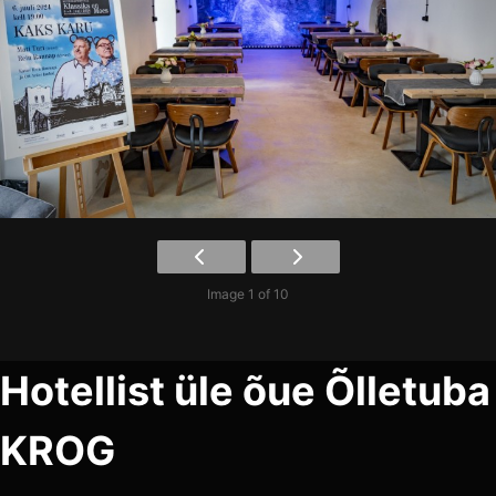
Image 1 of 10
Hotellist üle õue Õlletuba
KROG