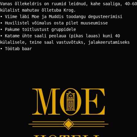
Vanas õllekeldris on ruumid leidnud, kahe saaliga, 40-60 
külalist mahutav õlletuba Krog.
• Viime läbi Moe ja Muddis toodangu degusteerimisi
• Huvilistel võimalus osta pilet muuseumisse
• Pakume toitlustust gruppidele
• Katame ühte saali peolaua (pikas lauas) kuni 40 
külalisele, teine saal vastuvõtuks, jalakeerutamiseks 
• Töötab baar