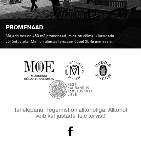
PROMENAAD
Majade ees on 460 m2 promenaad, mida on võimalik kasutada
väliüritusteks. Meil on olemas terrassimööbel 35-le inimesele.
Tähelepanu! Tegemist on alkoholiga. Alkohol
võib kahjustada Teie tervist!