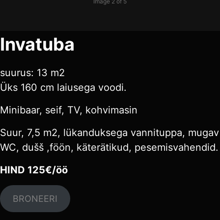
Image 2 of 5
Invatuba
suurus: 13 m2
Üks 160 cm laiusega voodi.
Minibaar, seif, TV, kohvimasin
Suur, 7,5 m2, lükanduksega vannituppa, mugav
WC, dušš ,föön, käterätikud, pesemisvahendid.
HIND 125€/öö
BRONEERI