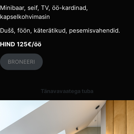
Minibaar, seif, TV, öö-kardinad,
kapselkohvimasin
Dušš, föön, käterätikud, pesemisvahendid.
HIND 125€/öö
BRONEERI
Tänavavaatega tuba