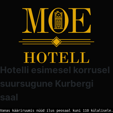
Hotelli esimesel korrusel
suursugune Kurbergi
saal