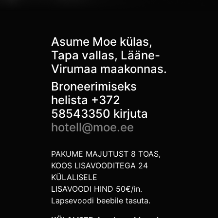
Asume Moe külas,
Tapa vallas, Lääne-
Virumaa maakonnas.
Broneerimiseks
helista +372
58543350 kirjuta
hotell@moe.ee
PAKUME MAJUTUST 8 TOAS,
KOOS LISAVOODITEGA 24
KÜLALISELE
LISAVOODI HIND 50€/in.
Lapsevoodi beebile tasuta.