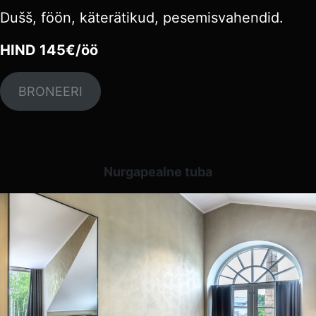
Dušš, föön, käterätikud, pesemisvahendid.
HIND 145€/öö
BRONEERI
Nurgapealne tuba