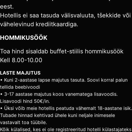
eest.
Hotellis ei saa tasuda välisvaluuta, tšekkide või
vähelevinud krediitkaardiga.
HOMMIKUSÖÖK
Toa hind sisaldab buffet-stiilis hommikusöök
Kell 8.00-10.00
LASTE MAJUTUS
• Kuni 2-aastase lapse majutus tasuta. Soovi korral palun
tellida beebivoodi
• 3-17 aastase majutus koos vanematega lisavoodis.
Lisavoodi hind 50€/in.
• Üksi võib meie hotellis peatuda vähemalt 18-aastane isik.
Tubade hinnad kehtivad ühele kuni neljale inimesele
vastavalt toa tüübile.
Kõik külalised, kes ei ole registreeritud hotelli külastajateks