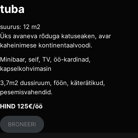
tuba
suurus: 12 m2
Üks avaneva rõduga katuseaken, avar
kaheinimese kontinentaalvoodi.
Minibaar, seif, TV, öö-kardinad,
kapselkohvimasin
3,7m2 dussiruum, föön, käterätikud,
pesemisvahendid.
HIND 125€/öö
BRONEERI