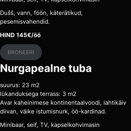
Dušš, vann, föön, käterätikud,
pesemisvahendid.
HIND 145€/öö
BRONEERI
Nurgapealne tuba
suurus: 23 m2
lükanduksega terrass: 3 m2
Avar kaheinimese kontinentaalvoodi, lahtikäiv
diivan, väike istumisnurk, öö-kardinad.
Minibaar, seif, TV, kapselkohvimasin