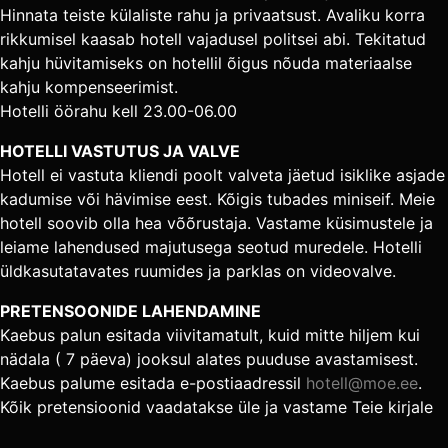
Hinnata teiste külaliste rahu ja privaatsust. Avaliku korra
rikkumisel kaasab hotell vajadusel politsei abi. Tekitatud
kahju hüvitamiseks on hotellil õigus nõuda materiaalse
kahju kompenseerimist.
Hotelli öörahu kell 23.00-06.00
HOTELLI VASTUTUS JA VALVE
Hotell ei vastuta kliendi poolt valveta jäetud isiklike asjade
kadumise või hävimise eest. Kõigis tubades miniseif. Meie
hotell soovib olla hea võõrustaja. Vastame küsimustele ja
leiame lahendused majutusega seotud muredele. Hotelli
üldkasutatavates ruumides ja parklas on videovalve.
PRETENSOONIDE LAHENDAMINE
Kaebus palun esitada viivitamatult, kuid mitte hiljem kui
nädala ( 7 päeva) jooksul alates puuduse avastamisest.
Kaebus palume esitada e-postiaadressil
hotell@moe.ee
.
Kõik pretensioonid vaadatakse üle ja vastame Teie kirjale