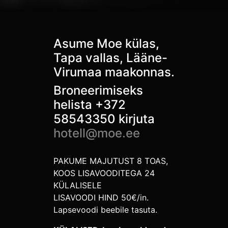
Asume Moe külas,
Tapa vallas, Lääne-
Virumaa maakonnas.
Broneerimiseks
helista +372
58543350 kirjuta
hotell@moe.ee
PAKUME MAJUTUST 8 TOAS,
KOOS LISAVOODITEGA 24
KÜLALISELE
LISAVOODI HIND 50€/in.
Lapsevoodi beebile tasuta.