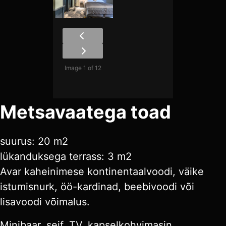
Image 1 of 12
Metsavaatega toad
suurus: 20 m2
lükanduksega terrass: 3 m2
Avar kaheinimese kontinentaalvoodi, väike
istumisnurk, öö-kardinad, beebivoodi või
lisavoodi võimalus.
Minibaar, seif, TV, kapselkohvimasin