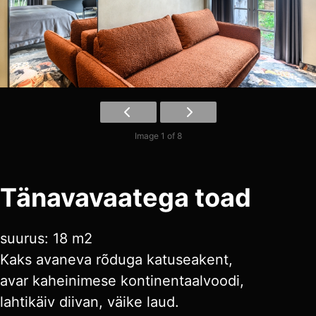
Image 1 of 8
Tänavavaatega toad
suurus: 18 m2
Kaks avaneva rõduga katuseakent,
avar kaheinimese kontinentaalvoodi,
lahtikäiv diivan, väike laud.