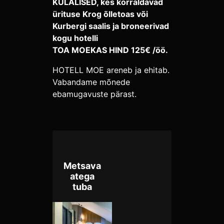
KÜLALISED, kes korraldavad
ürituse Krog õlletoas või
Kurbergi saalis ja broneerivad
kogu hotelli
TOA MOEKAS HIND 125€ /öö.
HOTELL MOE areneb ja ehitab.
Vabandame mõnede
ebamugavuste pärast.
Metsava
atega
tuba