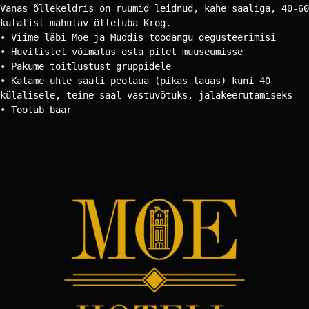
Vanas õllekeldris on ruumid leidnud, kahe saaliga, 40-60 
külalist mahutav õlletuba Krog.
• Viime läbi Moe ja Muddis toodangu degusteerimisi
• Huvilistel võimalus osta pilet muuseumisse
• Pakume toitlustust gruppidele
• Katame ühte saali peolaua (pikas lauas) kuni 40 
külalisele, teine saal vastuvõtuks, jalakeerutamiseks 
• Töötab baar