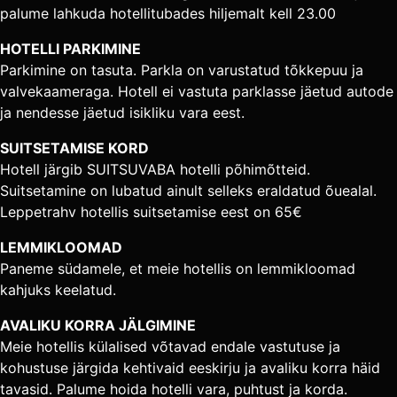
palume lahkuda hotellitubades hiljemalt kell 23.00
HOTELLI PARKIMINE
Parkimine on tasuta. Parkla on varustatud tõkkepuu ja
valvekaameraga. Hotell ei vastuta parklasse jäetud autode
ja nendesse jäetud isikliku vara eest.
SUITSETAMISE KORD
Hotell järgib SUITSUVABA hotelli põhimõtteid.
Suitsetamine on lubatud ainult selleks eraldatud õuealal.
Leppetrahv hotellis suitsetamise eest on 65€
LEMMIKLOOMAD
Paneme südamele, et meie hotellis on lemmikloomad
kahjuks keelatud.
AVALIKU KORRA JÄLGIMINE
Meie hotellis külalised võtavad endale vastutuse ja
kohustuse järgida kehtivaid eeskirju ja avaliku korra häid
tavasid. Palume hoida hotelli vara, puhtust ja korda.