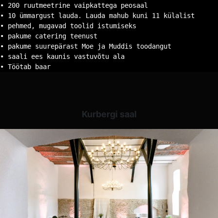
• 200 ruutmeetrine vaipkattega peosaal
• 10 ümmargust lauda. Lauda mahub kuni 11 külalist
• pehmed, mugavad toolid istumiseks
• pakume catering teenust
• pakume suurepärast Moe ja Muddis toodangut
• saali ees kaunis vastuvõtu ala
• Töötab baar
Kurbergi saal