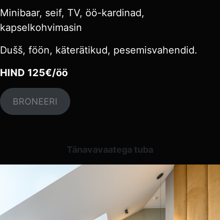
Minibaar, seif, TV, öö-kardinad,
kapselkohvimasin
Dušš, föön, käterätikud, pesemisvahendid.
HIND 125€/öö
BRONEERI
Tänavavaatega tuba