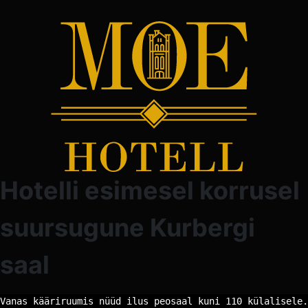
Hotelli esimesel korrusel
suursugune Kurbergi
saal