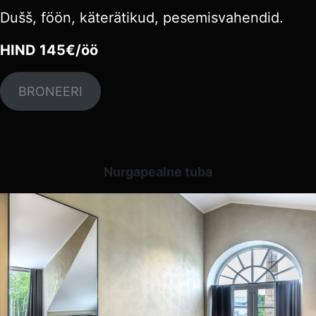
Dušš, föön, käterätikud, pesemisvahendid.
HIND 145€/öö
BRONEERI
Nurgapealne tuba