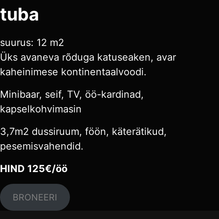
tuba
suurus: 12 m2
Üks avaneva rõduga katuseaken, avar
kaheinimese kontinentaalvoodi.
Minibaar, seif, TV, öö-kardinad,
kapselkohvimasin
3,7m2 dussiruum, föön, käterätikud,
pesemisvahendid.
HIND 125€/öö
BRONEERI