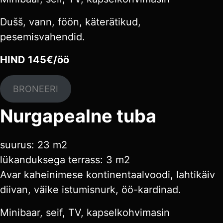
Dušš, vann, föön, käterätikud,
pesemisvahendid.
HIND 145€/öö
BRONEERI
Nurgapealne tuba
suurus: 23 m2
lükanduksega terrass: 3 m2
Avar kaheinimese kontinentaalvoodi, lahtikäiv
diivan, väike istumisnurk, öö-kardinad.
Minibaar, seif, TV, kapselkohvimasin