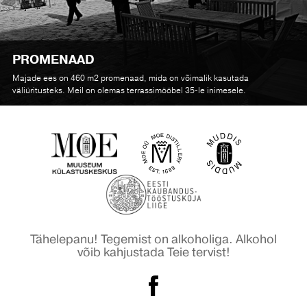
PROMENAAD
Majade ees on 460 m2 promenaad, mida on võimalik kasutada
väliüritusteks. Meil on olemas terrassimööbel 35-le inimesele.
Tähelepanu! Tegemist on alkoholiga. Alkohol
võib kahjustada Teie tervist!