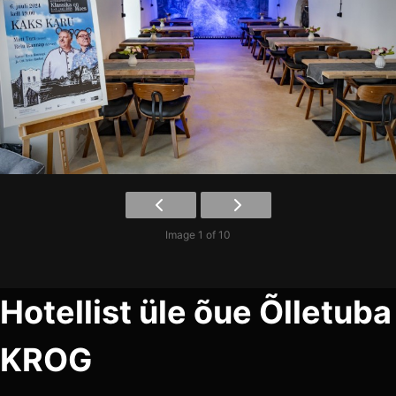
Image 1 of 10
Hotellist üle õue Õlletuba
KROG