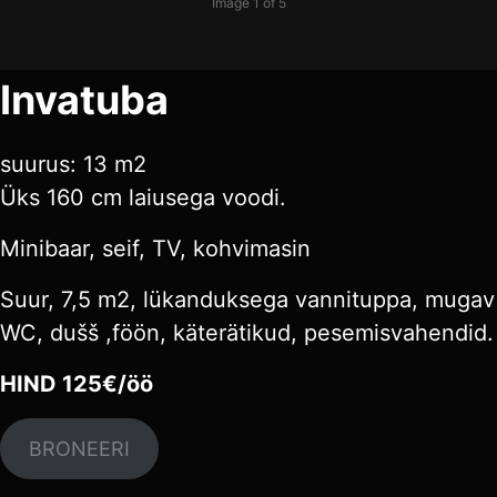
Image 1 of 5
Invatuba
suurus: 13 m2
Üks 160 cm laiusega voodi.
Minibaar, seif, TV, kohvimasin
Suur, 7,5 m2, lükanduksega vannituppa, mugav
WC, dušš ,föön, käterätikud, pesemisvahendid.
HIND 125€/öö
BRONEERI