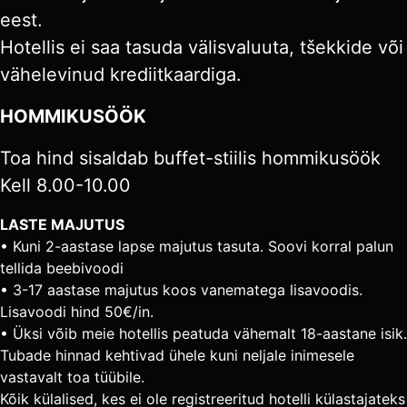
eest.
Hotellis ei saa tasuda välisvaluuta, tšekkide või
vähelevinud krediitkaardiga.
HOMMIKUSÖÖK
Toa hind sisaldab buffet-stiilis hommikusöök
Kell 8.00-10.00
LASTE MAJUTUS
• Kuni 2-aastase lapse majutus tasuta. Soovi korral palun
tellida beebivoodi
• 3-17 aastase majutus koos vanematega lisavoodis.
Lisavoodi hind 50€/in.
• Üksi võib meie hotellis peatuda vähemalt 18-aastane isik.
Tubade hinnad kehtivad ühele kuni neljale inimesele
vastavalt toa tüübile.
Kõik külalised, kes ei ole registreeritud hotelli külastajateks